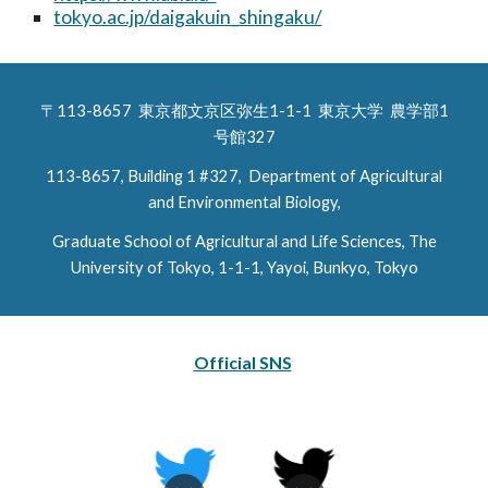
tokyo.ac.jp/daigakuin_shingaku/
〒113-8657 東京都文京区弥生1-1-1 東京大学 農学部
1
号館327
113-8657,
Building 1 #327
, Department of Agricultural
and Environmental Biology,
Graduate School of Agricultural and Life Sciences, The
University of Tokyo, 1-1-1, Yayoi, Bunkyo, Tokyo
Official SNS