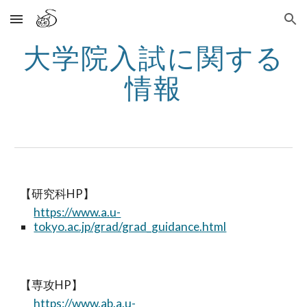
Skip to main content
Skip to navigation
大学院入試に関する
情報
【研究科HP】
https://www.a.u-
tokyo.ac.jp/grad/grad_guidance.html
【専攻HP】
https://www.ab.a.u-